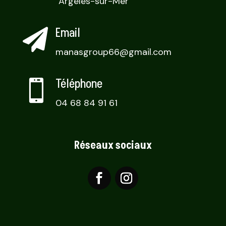
Argelès-sur-Mer
Email

manasgroup66@gmail.com
Téléphone

04 68 84 91 61
Réseaux sociaux